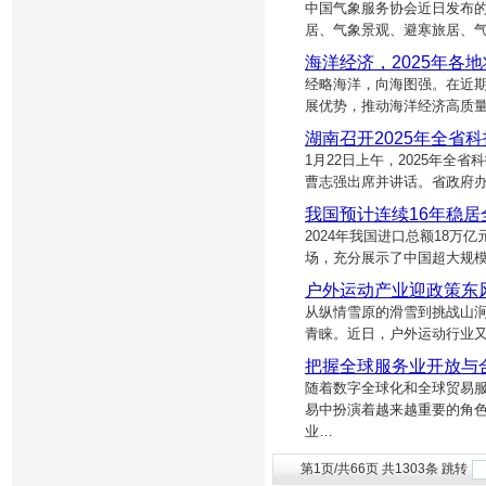
中国气象服务协会近日发布的
居、气象景观、避寒旅居、气
海洋经济，2025年各
经略海洋，向海图强。在近
展优势，推动海洋经济高质量
湖南召开2025年全省
1月22日上午，2025年
曹志强出席并讲话。省政府
我国预计连续16年稳
2024年我国进口总额18万
场，充分展示了中国超大规模
户外运动产业迎政策东
从纵情雪原的滑雪到挑战山
青睐。近日，户外运动行业又
把握全球服务业开放与
随着数字全球化和全球贸易
易中扮演着越来越重要的角
业…
第1页/共66页 共1303条 跳转