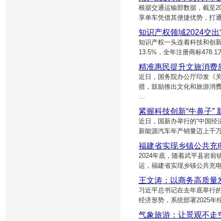
根据交通运输部数据，截至20
享单车凭借其便捷优势，打通
知识产权领域2024交出
知识产权一头连着科技和创新，
13.5%，全年注册商标478
精准惠民提升文旅消费
近日，国务院办公厅印发《
措，鼓励推出文化和旅游消
…
紧握科技创新“牛鼻子”
近日，国新办举行的“中国经
新能源汽车年产销量迈上千万辆
福建省实现乡镇公共充
2024年底，随着武平县岩
运，福建省实现乡镇公共充
王文涛：以商务高质量
习近平总书记在去年底举行的
经济形势，系统部署2025
气象旅游：让景观不走