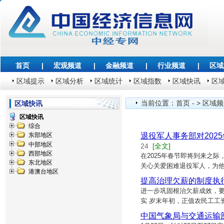
首页
|
宏观频道
|
金融频道
|
行业频道
|
区域
区域提示
区域分析
区域统计
区域指数
区域快讯
区
当前位置：
首页
- >
区域频
区域快讯
区域快讯
综合
退役军人事务部对20
东部地区
中部地区
24
[全文]
西部地区
在2025年春节即将到来之
东北地区
关心关爱困难退役军人，为
港澳台地区
提高治理欠薪的制度执
进一步巩固根治欠薪成效，
实 岁末年初，正值农民工工
中国气象局与交通运输