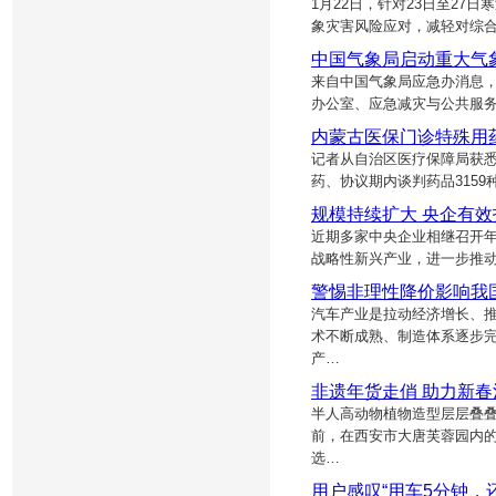
1月22日，针对23日至2
象灾害风险应对，减轻对综
中国气象局启动重大气象
来自中国气象局应急办消息，
办公室、应急减灾与公共服
内蒙古医保门诊特殊用药
记者从自治区医疗保障局获悉
药、协议期内谈判药品315
规模持续扩大 央企有效
近期多家中央企业相继召开年
战略性新兴产业，进一步推
警惕非理性降价影响我
汽车产业是拉动经济增长、
术不断成熟、制造体系逐步
产…
非遗年货走俏 助力新
半人高动物植物造型层层叠
前，在西安市大唐芙蓉园内
选…
用户感叹“用车5分钟，还